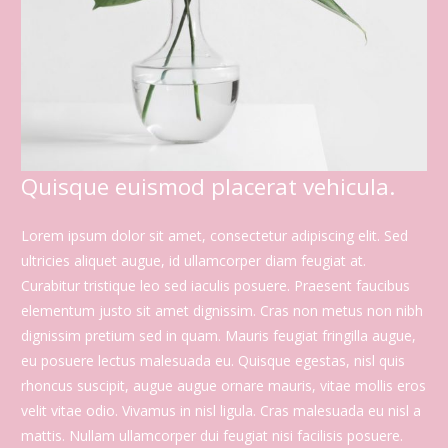
Quisque euismod placerat vehicula.
Lorem ipsum dolor sit amet, consectetur adipiscing elit. Sed
ultricies aliquet augue, id ullamcorper diam feugiat at.
Curabitur tristique leo sed iaculis posuere. Praesent faucibus
elementum justo sit amet dignissim. Cras non metus non nibh
dignissim pretium sed in quam. Mauris feugiat fringilla augue,
eu posuere lectus malesuada eu. Quisque egestas, nisl quis
rhoncus suscipit, augue augue ornare mauris, vitae mollis eros
velit vitae odio. Vivamus in nisl ligula. Cras malesuada eu nisl a
mattis. Nullam ullamcorper dui feugiat nisi facilisis posuere.