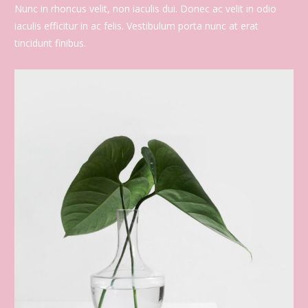
Nunc in rhoncus velit, non iaculis dui. Donec ac velit in odio
iaculis efficitur in ac felis. Vestibulum porta nunc at erat
tincidunt finibus.